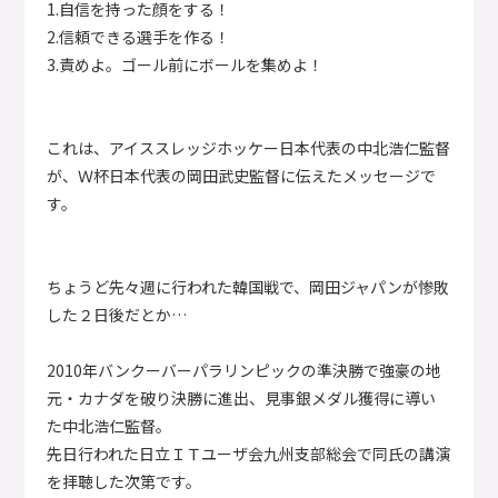
1.自信を持った顔をする！
2.信頼できる選手を作る！
3.責めよ。ゴール前にボールを集めよ！
これは、アイススレッジホッケー日本代表の中北浩仁監督
が、Ｗ杯日本代表の岡田武史監督に伝えたメッセージで
す。
ちょうど先々週に行われた韓国戦で、岡田ジャパンが惨敗
した２日後だとか…
2010年バンクーバーパラリンピックの準決勝で強豪の地
元・カナダを破り決勝に進出、見事銀メダル獲得に導い
た中北浩仁監督。
先日行われた日立ＩＴユーザ会九州支部総会で同氏の講演
を拝聴した次第です。